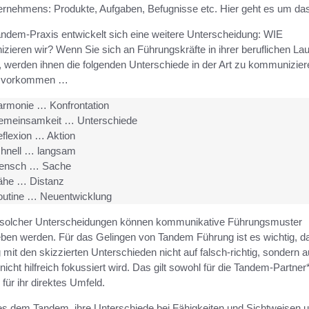
ernehmens: Produkte, Aufgaben, Befugnisse etc. Hier geht es um d
andem-Praxis entwickelt sich eine weitere Unterscheidung: WIE
ieren wir? Wenn Sie sich an Führungskräfte in ihrer beruflichen La
, werden ihnen die folgenden Unterschiede in der Art zu kommunizier
t vorkommen …
rmonie … Konfrontation
emeinsamkeit … Unterschiede
flexion … Aktion
hnell … langsam
ensch … Sache
ähe … Distanz
utine … Neuentwicklung
solcher Unterscheidungen können kommunikative Führungsmuster
ben werden. Für das Gelingen von Tandem Führung ist es wichtig, d
it den skizzierten Unterschieden nicht auf falsch-richtig, sondern a
h-nicht hilfreich fokussiert wird. Das gilt sowohl für die Tandem-Partner
 für ihr direktes Umfeld.
es dem Tandem, ihre Unterschiede bei Fähigkeiten und Sichtweisen u