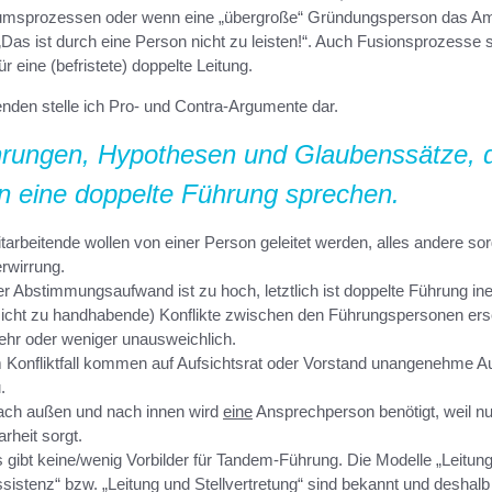
msprozessen oder wenn eine „übergroße“ Gründungsperson das A
 „Das ist durch eine Person nicht zu leisten!“. Auch Fusionsprozesse s
ür eine (befristete) doppelte Leitung.
nden stelle ich Pro- und Contra-Argumente dar.
hrungen, Hypothesen und Glaubenssätze, 
n eine doppelte Führung sprechen.
tarbeitende wollen von einer Person geleitet werden, alles andere sorg
rwirrung.
r Abstimmungsaufwand ist zu hoch, letztlich ist doppelte Führung inef
icht zu handhabende) Konflikte zwischen den Führungspersonen er
hr oder weniger unausweichlich.
 Konfliktfall kommen auf Aufsichtsrat oder Vorstand unangenehme A
.
ch außen und nach innen wird
eine
Ansprechperson benötigt, weil nu
arheit sorgt.
 gibt keine/wenig Vorbilder für Tandem-Führung. Die Modelle „Leitun
sistenz“ bzw. „Leitung und Stellvertretung“ sind bekannt und deshalb