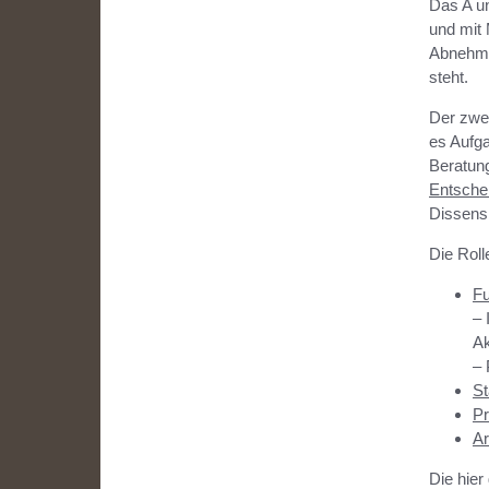
Das A un
und mit 
Abnehmer
steht.
Der zwei
es Aufga
Beratung
Entsche
Dissens
Die Roll
Fu
– 
Ak
– 
St
Pr
Ar
Die hier