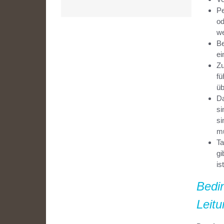
Pe
od
we
Be
ei
Zu
fü
üb
Da
si
si
mu
Ta
gi
is
Bedi
Leitu