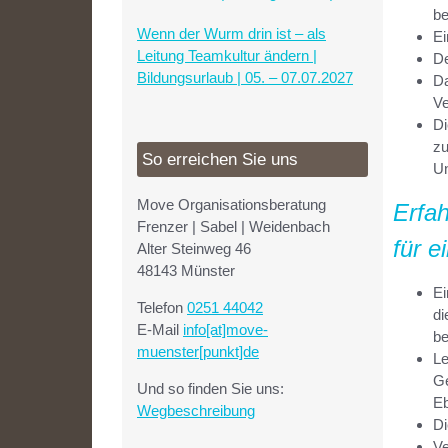
– 09.06.2027
be
Wenn der Wurm drin ist – als
Ei
Leitung Teamkultur ändern |
De
Bildungsurlaub | 05. – 07.07.2027
Da
Ve
Di
zu
So erreichen Sie uns
Un
Move Organisationsberatung
Erfa
Frenzer | Sabel | Weidenbach
für e
Alter Steinweg 46
48143 Münster
Ei
Telefon
0251 44042
di
E-Mail
info[at]move-
be
muenster[punkt]de
Le
Ge
Und so finden Sie uns:
E
Wegbeschreibung
Di
Ve