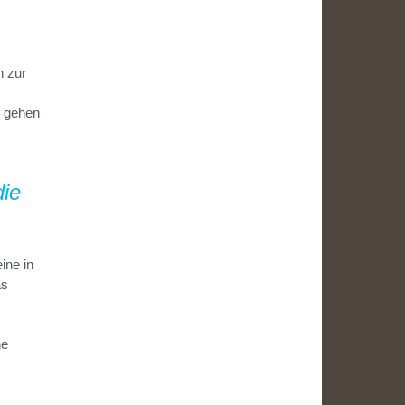
n zur
d gehen
die
ine in
as
he