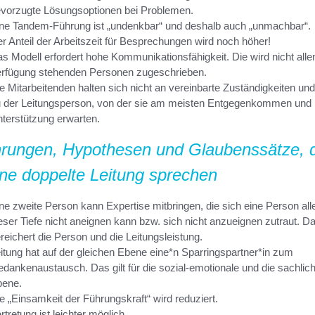
vorzugte Lösungsoptionen bei Problemen.
ne Tandem-Führung ist „undenkbar“ und deshalb auch „unmachbar“.
r Anteil der Arbeitszeit für Besprechungen wird noch höher!
s Modell erfordert hohe Kommunikationsfähigkeit. Die wird nicht alle
rfügung stehenden Personen zugeschrieben.
e Mitarbeitenden halten sich nicht an vereinbarte Zuständigkeiten un
 der Leitungsperson, von der sie am meisten Entgegenkommen und
terstützung erwarten.
hrungen, Hypothesen und Glaubenssätze, 
ine doppelte Leitung sprechen
ne zweite Person kann Expertise mitbringen, die sich eine Person alle
eser Tiefe nicht aneignen kann bzw. sich nicht anzueignen zutraut. D
reichert die Person und die Leitungsleistung.
itung hat auf der gleichen Ebene eine*n Sparringspartner*in zum
dankenaustausch. Das gilt für die sozial-emotionale und die sachlic
bene.
e „Einsamkeit der Führungskraft“ wird reduziert.
rtretung ist leichter möglich.