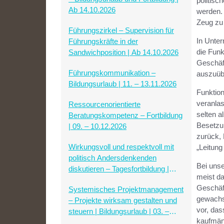
politisc
Ab 14.10.2026
werden.
Zeug zu 
Führungszirkel – Supervision für
In Unter
Führungskräfte in der
die Fun
Sandwichposition | Ab 14.10.2026
Geschäft
Führungskommunikation –
auszuübe
Bildungsurlaub | 11. – 13.11.2026
Funktion
veranla
Ressourcenorientierte
selten a
Beratungskompetenz – Fortbildung
Besetzu
| 09. – 10.12.2026
zurück, 
Wirkungsvoll und respektvoll mit
„Leitung
politisch Andersdenkenden
Bei uns
diskutieren – Tagesfortbildung |
meist da
23.01.2027
Geschäf
Systemisches Projektmanagement
gewachs
– Projekte wirksam gestalten und
vor, das
steuern | Bildungsurlaub | 03. –
kaufmänn
05.02.2027