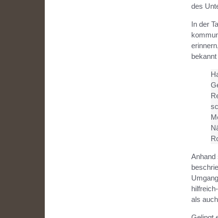
des Unt
In der T
kommuniz
erinnern
bekann
Ha
G
Re
sc
M
N
Ro
Anhand 
beschrie
Umgang m
hilfreic
als auch
Gelingt 