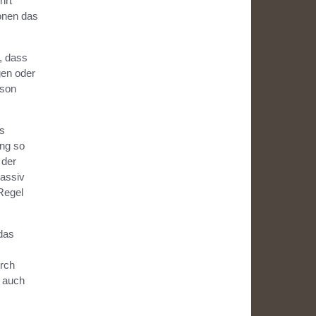
hrt
onen das
, dass
gen oder
rson
is
ng so
 der
massiv
Regel
das
urch
 auch