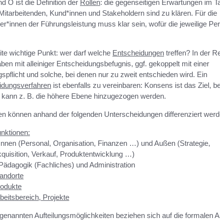
d O ist die Definition der
Rollen
: die gegenseitigen Erwartungen im 
Mitarbeitenden, Kund*innen und Stakeholdern sind zu klären. Für die
*innen der Führungsleistung muss klar sein, wofür die jeweilige Pe
te wichtige Punkt: wer darf welche
Entscheidungen
treffen? In der Re
ben mit alleiniger Entscheidungsbefugnis, ggf. gekoppelt mit einer
spflicht und solche, bei denen nur zu zweit entschieden wird. Ein
idungsverfahren
ist ebenfalls zu vereinbaren: Konsens ist das Ziel, be
 kann z. B. die höhere Ebene hinzugezogen werden.
en können anhand der folgenden Unterscheidungen differenziert werd
nktionen:
Innen (Personal, Organisation, Finanzen …) und Außen (Strategie,
quisition, Verkauf, Produktentwicklung …)
Pädagogik (Fachliches) und Administration
andorte
odukte
beitsbereich, Projekte
 genannten Aufteilungsmöglichkeiten beziehen sich auf die formalen 