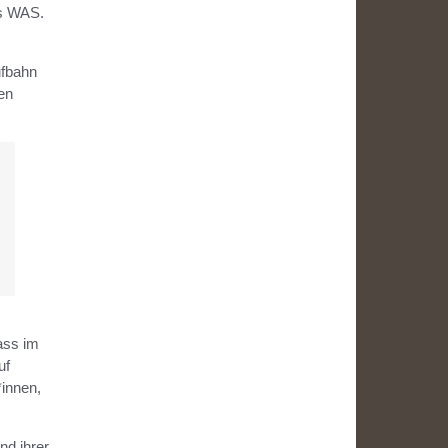
as WAS.
ufbahn
en
ass im
uf
*innen,
nd ihrer