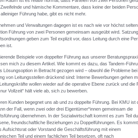
hen Raum ist es relativ normal, dass Parteien von zwei Personen gefü
 Zweifelnde und hämische Kommentare, dass keine der beiden Pers
alleiniger Führung habe, gibt es nicht mehr.
nehmen und Verwaltungen dagegen ist es nach wie vor höchst selten
ktion Führung von zwei Personen gemeinsam ausgeübt wird. Satzun
sordnungen geben zum Teil explizit vor, dass Leitung durch eine Pe
n ist.
ierende Beispiele von doppelter Führung aus unserer Beratungsprax
ssen mich zu diesem Artikel. Wie kommt es dazu, das Tandem-Führu
ls Lösungsoption in Betracht gezogen wird – obwohl die Probleme bei
ng von Leitungsstellen drückend sind: Interne Bewerbungen gehen 
Leitungskräfte wollen wieder auf die operative Ebene zurück und die 
 nur Vollzeit“ hält viele ab, sich zu bewerben.
eren Kunden begegnet uns ab und zu doppelte Führung. Bei KMU ist 
nn der Fall, wenn zwei oder drei Eigentümer*innen gemeinsam die
tsführung übernehmen. In der Sozialwirtschaft kommt es zum Teil d
ene, freundschaftliche Beziehungen zu Doppelführungen. Es kommt
s Aufsichtsrat oder Vorstand die Geschäftsführung mit einem
ischen Teil und einem fachlichen Teil besetzen, oft nach