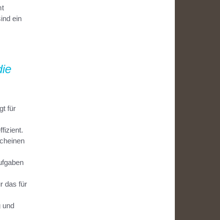
mt
ind ein
die
t für
fizient.
scheinen
ufgaben
r das für
g und