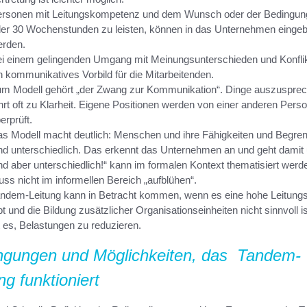
rsonen mit Leitungskompetenz und dem Wunsch oder der Bedingung
er 30 Wochenstunden zu leisten, können in das Unternehmen einge
rden.
i einem gelingenden Umgang mit Meinungsunterschieden und Konflikt
n kommunikatives Vorbild für die Mitarbeitenden.
m Modell gehört „der Zwang zur Kommunikation“. Dinge auszuspre
hrt oft zu Klarheit. Eigene Positionen werden von einer anderen Pers
erprüft.
s Modell macht deutlich: Menschen und ihre Fähigkeiten und Begre
nd unterschiedlich. Das erkennt das Unternehmen an und geht damit
nd aber unterschiedlich!“ kann im formalen Kontext thematisiert werd
ss nicht im informellen Bereich „aufblühen“.
ndem-Leitung kann in Betracht kommen, wenn es eine hohe Leitun
bt und die Bildung zusätzlicher Organisationseinheiten nicht sinnvoll ist
t es, Belastungen zu reduzieren.
ngungen und Möglichkeiten, das Tandem-
ng funktioniert