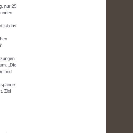
, nur 25
bunden
 ist das
chen
on
nzungen
 um. „Die
en und
gsspanne
. Ziel