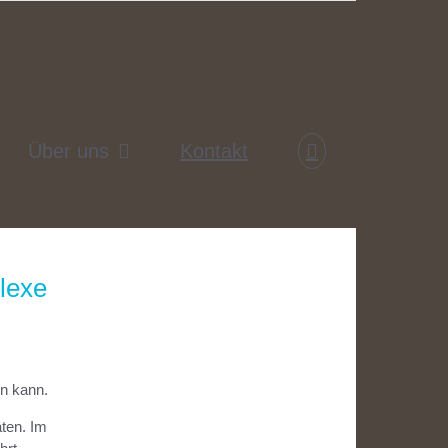
Über uns
Kontakt
lexe
en kann.
äten. Im