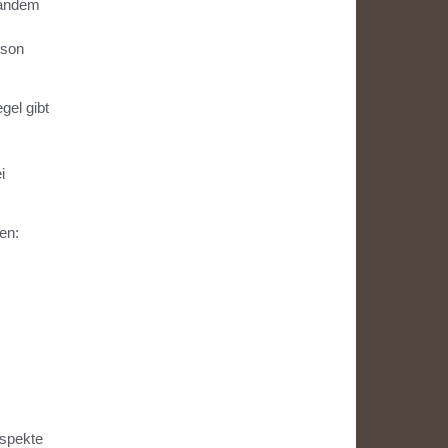
Tandem
rson
gel gibt
i
en:
Aspekte