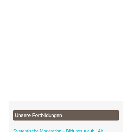
Coaching
Sie möchten sich beruflich und persönlich
weiterentwickeln? Wir begleiten Sie individuell, damit Sie
neuen Herausforderungen sicher begegnen.
Unsere Fortbildungen
Systemische Moderation – Bildungsurlaub | Ab