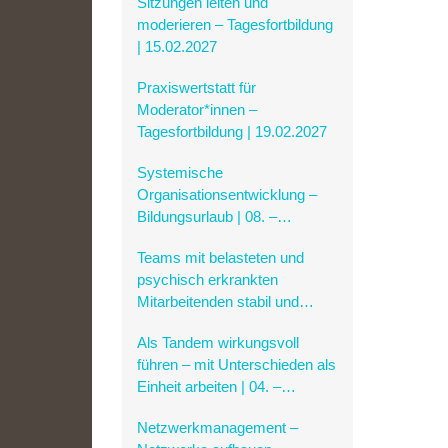
Sitzungen leiten und
03. – 05.02.2027
moderieren – Tagesfortbildung
| 15.02.2027
Praxiswertstatt für
Moderator*innen –
Tagesfortbildung | 19.02.2027
Systemische
Organisationsentwicklung –
Bildungsurlaub | 08. –
12.03.2027
Teams mit belasteten und
psychisch erkrankten
Mitarbeitenden stabil und
verantwortungsvoll führen |
Als Tandem wirkungsvoll
Bildungsurlaub | 19. –
führen – mit Unterschieden als
21.04.2027
Einheit arbeiten | 04. –
05.05.2027
Netzwerkmanagement –