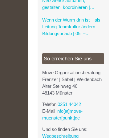
Netzwerke aufbauen,
gestalten, koordinieren |
Bildungsurlaub | 07. –
Wenn der Wurm drin ist – als
09.06.2027
Leitung Teamkultur ändern |
Bildungsurlaub | 05. –
07.07.2027
So erreichen Sie uns
Move Organisationsberatung
Frenzer | Sabel | Weidenbach
Alter Steinweg 46
48143 Münster
Telefon
0251 44042
E-Mail
info[at]move-
muenster[punkt]de
Und so finden Sie uns:
Wegbeschreibung