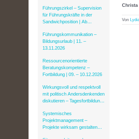
| Ab 14.10.2026
Christa
Führungszirkel – Supervision
für Führungskräfte in der
Von
Lydi
Sandwichposition | Ab
14.10.2026
Führungskommunikation –
Bildungsurlaub | 11. –
13.11.2026
Ressourcenorientierte
Beratungskompetenz –
Fortbildung | 09. – 10.12.2026
Wirkungsvoll und respektvoll
mit politisch Andersdenkenden
diskutieren – Tagesfortbildung |
23.01.2027
Systemisches
Projektmanagement –
Projekte wirksam gestalten
und steuern | Bildungsurlaub |