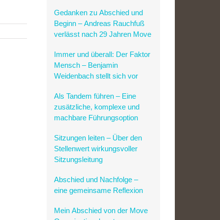
Plätze zu vergeben
Gedanken zu Abschied und
Beginn – Andreas Rauchfuß
verlässt nach 29 Jahren Move
Immer und überall: Der Faktor
Mensch – Benjamin
Weidenbach stellt sich vor
Als Tandem führen – Eine
zusätzliche, komplexe und
machbare Führungsoption
Sitzungen leiten – Über den
Stellenwert wirkungsvoller
Sitzungsleitung
Abschied und Nachfolge –
eine gemeinsame Reflexion
Mein Abschied von der Move