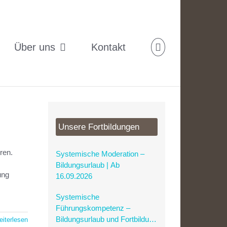
Über uns
Kontakt
Unsere Fortbildungen
ren.
Systemische Moderation –
Bildungsurlaub | Ab
ung
16.09.2026
Systemische
Führungskompetenz –
Bildungsurlaub und Fortbildung
iterlesen