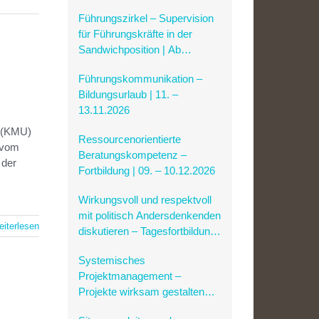
| Ab 14.10.2026
Führungszirkel – Supervision
für Führungskräfte in der
Sandwichposition | Ab
14.10.2026
Führungskommunikation –
Bildungsurlaub | 11. –
13.11.2026
n (KMU)
Ressourcenorientierte
 vom
Beratungskompetenz –
 der
Fortbildung | 09. – 10.12.2026
Wirkungsvoll und respektvoll
mit politisch Andersdenkenden
iterlesen
diskutieren – Tagesfortbildung |
23.01.2027
Systemisches
Projektmanagement –
Projekte wirksam gestalten
und steuern | Bildungsurlaub |