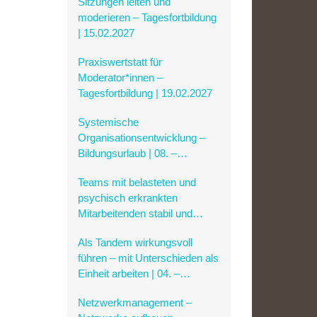
Sitzungen leiten und
03. – 05.02.2027
moderieren – Tagesfortbildung
| 15.02.2027
Praxiswertstatt für
Moderator*innen –
Tagesfortbildung | 19.02.2027
Systemische
Organisationsentwicklung –
Bildungsurlaub | 08. –
12.03.2027
Teams mit belasteten und
psychisch erkrankten
Mitarbeitenden stabil und
verantwortungsvoll führen |
Als Tandem wirkungsvoll
Bildungsurlaub | 19. –
führen – mit Unterschieden als
21.04.2027
Einheit arbeiten | 04. –
05.05.2027
Netzwerkmanagement –