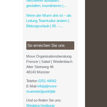
Netzwerke aufbauen,
gestalten, koordinieren |
Bildungsurlaub | 07. –
Wenn der Wurm drin ist – als
09.06.2027
Leitung Teamkultur ändern |
Bildungsurlaub | 05. –
07.07.2027
So erreichen Sie uns
Move Organisationsberatung
Frenzer | Sabel | Weidenbach
Alter Steinweg 46
48143 Münster
Telefon
0251 44042
E-Mail
info[at]move-
muenster[punkt]de
Und so finden Sie uns:
Wegbeschreibung